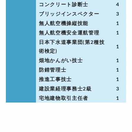
コンクリート診断士
4
ブリッジインスペクター
3
無人航空機操縦技能
1
無人航空機安全運航管理
1
日本下水道事業団(第2種技
1
術検定)
畑地かんがい技士
1
防錆管理士
1
推進工事技士
1
建設業経理事務士2級
3
宅地建物取引主任者
1