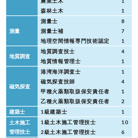
農業土木
1
森林土木
1
測量士
8
測量
測量士補
7
地理空間情報専門技術認定
1
地質調査技士
4
地質調査
地質情報管理士
1
港湾海洋調査士
1
磁気探査技師
4
磁気探査
甲種火薬類取扱保安責任者
1
乙種火薬類取扱保安責任者
2
建築士
1級建築士
1
1級土木施工管理技士
10
土木施工
管理技士
2級土木施工管理技士
6