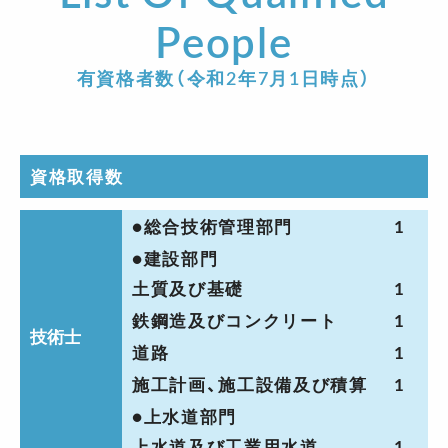
People
有資格者数（令和2年7月1日時点）
資格取得数
●総合技術管理部門
1
●建設部門
土質及び基礎
1
鉄鋼造及びコンクリート
1
技術士
道路
1
施工計画、施工設備及び積算
1
●上水道部門
上水道及び工業用水道
1